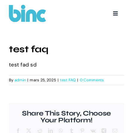
Skip
to
Toggle
content
Navigat
Boka tid
test faq
test fad sd
By
admin
|
mars 25, 2025
|
test FAQ
|
0 Comments
Share This Story, Choose
Your Platform!
Facebook
X
Reddit
LinkedIn
WhatsApp
Tumblr
Pinterest
Vk
Xing
Email