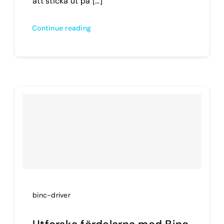
att sticka ut på [...]
Continue reading
binc-driver