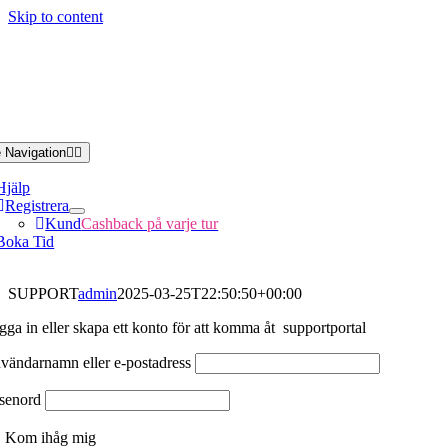
Skip to content
 Navigation
Hjälp
Registrera
Kund
Cashback på varje tur
Boka Tid
SUPPORT
admin
2025-03-25T22:50:50+00:00
gga in eller skapa ett konto för att komma åt supportportal
vändarnamn eller e-postadress
senord
Kom ihåg mig