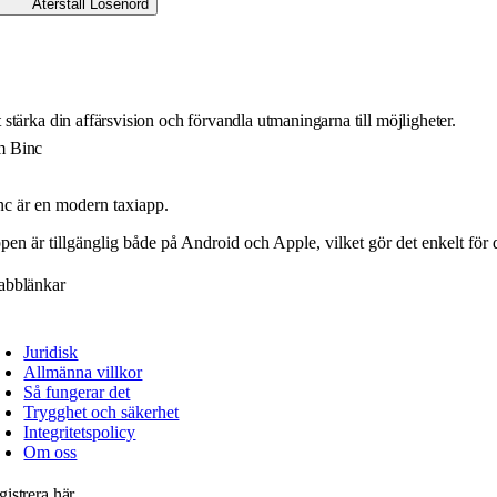
Återställ Lösenord
 stärka din affärsvision och förvandla utmaningarna till möjligheter.
 Binc
nc är en modern taxiapp.
en är tillgänglig både på Android och Apple, vilket gör det enkelt för d
abblänkar
Juridisk
Allmänna villkor
Så fungerar det
Trygghet och säkerhet
Integritetspolicy
Om oss
istrera här