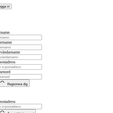
rnamn
ternamn
vändarnamn
postadress
senord
Registrera dig
postadress