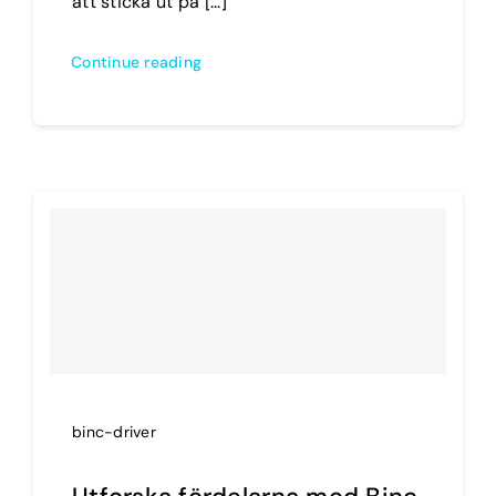
att sticka ut på [...]
Continue reading
binc-driver