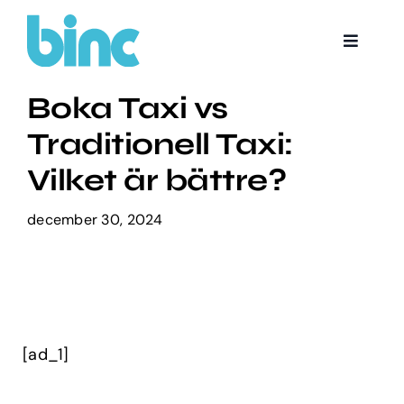
Skip
to
Toggle
content
Navigat
Boka tid
Boka Taxi vs
Traditionell Taxi:
Vilket är bättre?
december 30, 2024
[ad_1]