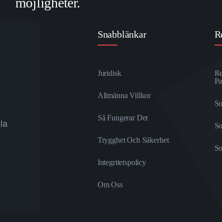
möjligheter.
Snabblänkar
R
Juridisk
Re
Pa
Allmänna Villkor
So
Så Fungerar Det
lla
S
Trygghet Och Säkerhet
So
Integritetspolicy
Om Oss