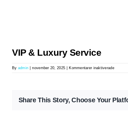
Skip
to
content
VIP & Luxury Service
för
By
admin
|
november 20, 2025
|
Kommentarer inaktiverade
VIP
&
Luxury
Service
Share This Story, Choose Your Platf