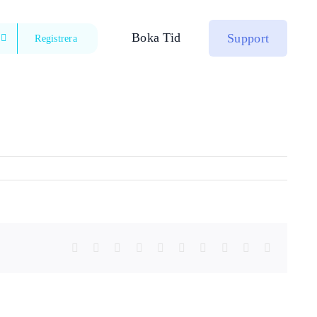
Boka Tid
Support
Registrera
Facebook
X
Reddit
LinkedIn
WhatsApp
Tumblr
Pinterest
Vk
Xing
Email