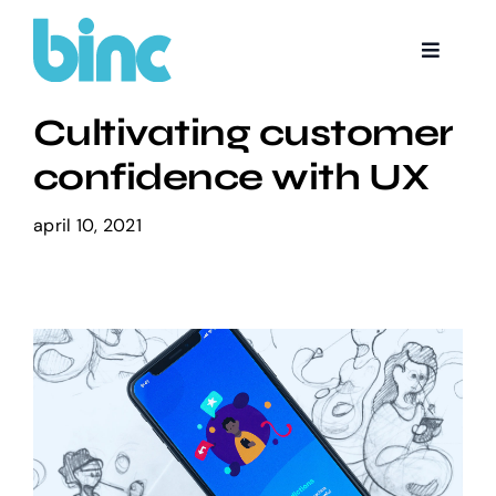
Skip
to
Toggle
content
Navigat
Boka tid
Cultivating customer
confidence with UX
april 10, 2021