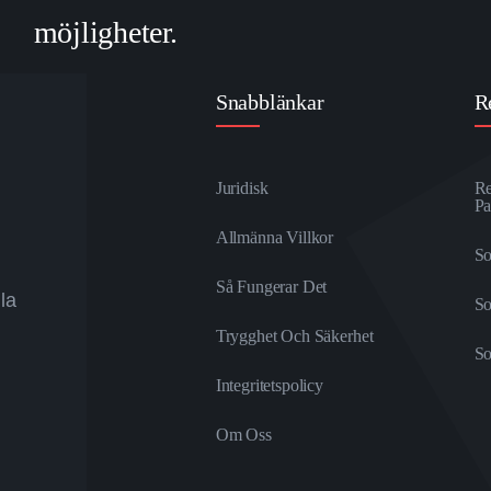
möjligheter.
Snabblänkar
R
Juridisk
Re
Pa
Allmänna Villkor
So
Så Fungerar Det
lla
S
Trygghet Och Säkerhet
So
Integritetspolicy
Om Oss